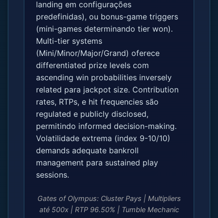
landing em configurações
predefinidas), ou bonus-game triggers
(mini-games determinando tier won).
Multi-tier systems
(Mini/Minor/Major/Grand) oferece
differentiated prize levels com
ascending win probabilities inversely
related para jackpot size. Contribution
rates, RTPs, e hit frequencies são
regulated e publicly disclosed,
permitindo informed decision-making.
Volatilidade extrema (index 9-10/10)
demands adequate bankroll
management para sustained play
sessions.
Gates of Olympus: Cluster Pays | Multipliers
até 500x | RTP 96.50% | Tumble Mechanic