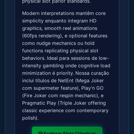
physical slot parlor standards.
Modern interpretations mantêm core
simplicity enquanto integram HD
graphics, smooth reel animations
(60fps rendering), e optional features
como nudge mechanics ou hold
functions replicating physical slot
behaviors. Ideal para sessions de low-
intensity gambling onde cognitive load
minimization é priority. Nossa curação
inclui títulos de NetEnt (Mega Joker
com supermeter feature), Play'n GO
(Fire Joker com respin mechanic), e
Pragmatic Play (Triple Joker offering
classic experience com contemporary
polish).
🎲 Explorar Slots Clássicos