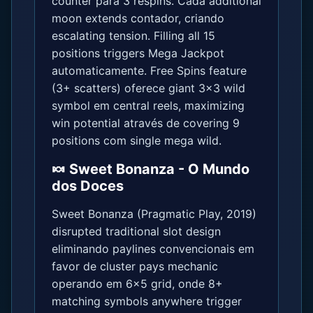
counter para 3 respins. Cada additional
moon extends contador, criando
escalating tension. Filling all 15
positions triggers Mega Jackpot
automaticamente. Free Spins feature
(3+ scatters) oferece giant 3×3 wild
symbol em central reels, maximizing
win potential através de covering 9
positions com single mega wild.
🍬 Sweet Bonanza - O Mundo
dos Doces
Sweet Bonanza (Pragmatic Play, 2019)
disrupted traditional slot design
eliminando paylines convencionais em
favor de cluster pays mechanic
operando em 6×5 grid, onde 8+
matching symbols anywhere trigger