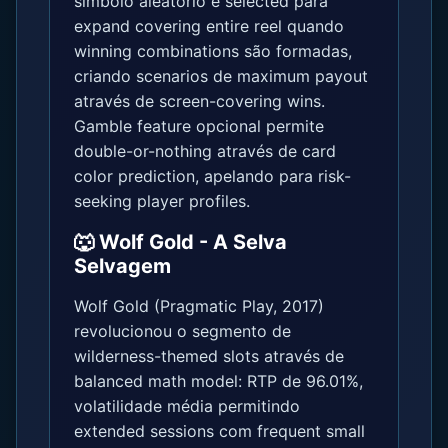
símbolo aleatório é selected para
expand covering entire reel quando
winning combinations são formadas,
criando scenarios de maximum payout
através de screen-covering wins.
Gamble feature opcional permite
double-or-nothing através de card
color prediction, apelando para risk-
seeking player profiles.
🐺 Wolf Gold - A Selva
Selvagem
Wolf Gold (Pragmatic Play, 2017)
revolucionou o segmento de
wilderness-themed slots através de
balanced math model: RTP de 96.01%,
volatilidade média permitindo
extended sessions com frequent small