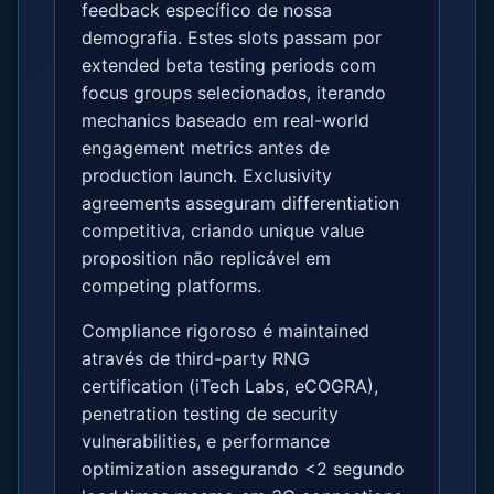
feedback específico de nossa
demografia. Estes slots passam por
extended beta testing periods com
focus groups selecionados, iterando
mechanics baseado em real-world
engagement metrics antes de
production launch. Exclusivity
agreements asseguram differentiation
competitiva, criando unique value
proposition não replicável em
competing platforms.
Compliance rigoroso é maintained
através de third-party RNG
certification (iTech Labs, eCOGRA),
penetration testing de security
vulnerabilities, e performance
optimization assegurando <2 segundo