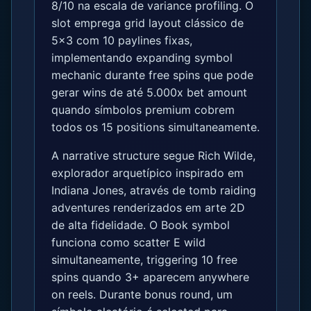
8/10 na escala de variance profiling. O
slot emprega grid layout clássico de
5×3 com 10 paylines fixas,
implementando expanding symbol
mechanic durante free spins que pode
gerar wins de até 5.000x bet amount
quando símbolos premium cobrem
todos os 15 positions simultaneamente.
A narrative structure segue Rich Wilde,
explorador arquetípico inspirado em
Indiana Jones, através de tomb raiding
adventures renderizados em arte 2D
de alta fidelidade. O Book symbol
funciona como scatter E wild
simultaneamente, triggering 10 free
spins quando 3+ aparecem anywhere
on reels. Durante bonus round, um