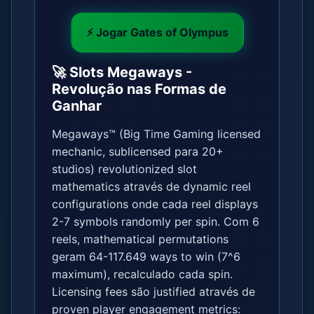
⚡ Jogar Gates of Olympus
🚀 Slots Megaways -
Revolução nas Formas de
Ganhar
Megaways™ (Big Time Gaming licensed
mechanic, sublicensed para 20+
studios) revolutionized slot
mathematics através de dynamic reel
configurations onde cada reel displays
2-7 symbols randomly per spin. Com 6
reels, mathematical permutations
geram 64-117.649 ways to win (7^6
maximum), recalculado cada spin.
Licensing fees são justified através de
proven player engagement metrics: