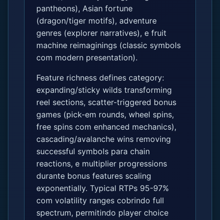
pantheons), Asian fortune
(dragon/tiger motifs), adventure
genres (explorer narratives), e fruit
machine reimaginings (classic symbols
com modern presentation).
Feature richness defines category:
expanding/sticky wilds transforming
reel sections, scatter-triggered bonus
games (pick-em rounds, wheel spins,
free spins com enhanced mechanics),
cascading/avalanche wins removing
successful symbols para chain
reactions, e multiplier progressions
durante bonus features scaling
exponentially. Typical RTPs 95-97%
com volatility ranges cobrindo full
spectrum, permitindo player choice