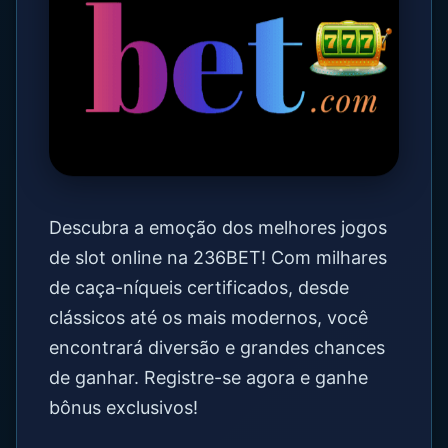
Descubra a emoção dos melhores jogos
de slot online na 236BET! Com milhares
de caça-níqueis certificados, desde
clássicos até os mais modernos, você
encontrará diversão e grandes chances
de ganhar. Registre-se agora e ganhe
bônus exclusivos!