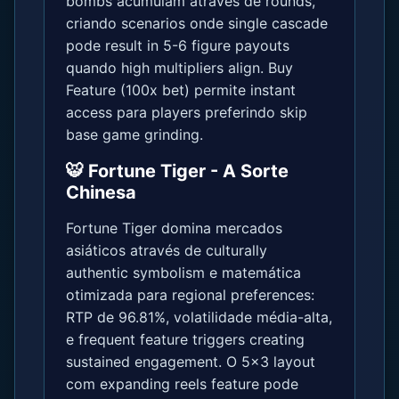
bombs acumulam através de rounds,
criando scenarios onde single cascade
pode result in 5-6 figure payouts
quando high multipliers align. Buy
Feature (100x bet) permite instant
access para players preferindo skip
base game grinding.
🐯 Fortune Tiger - A Sorte
Chinesa
Fortune Tiger domina mercados
asiáticos através de culturally
authentic symbolism e matemática
otimizada para regional preferences:
RTP de 96.81%, volatilidade média-alta,
e frequent feature triggers creating
sustained engagement. O 5×3 layout
com expanding reels feature pode