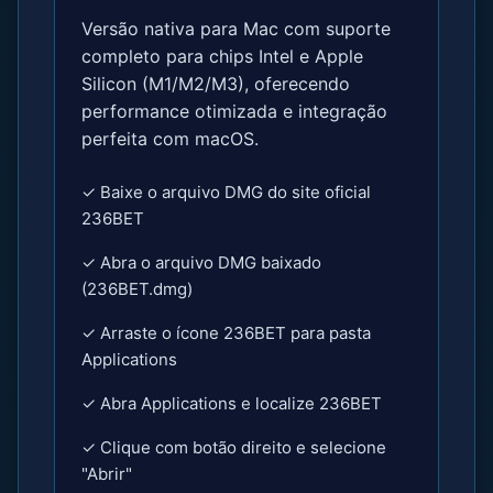
Versão nativa para Mac com suporte
completo para chips Intel e Apple
Silicon (M1/M2/M3), oferecendo
performance otimizada e integração
perfeita com macOS.
✓ Baixe o arquivo DMG do site oficial
236BET
✓ Abra o arquivo DMG baixado
(236BET.dmg)
✓ Arraste o ícone 236BET para pasta
Applications
✓ Abra Applications e localize 236BET
✓ Clique com botão direito e selecione
"Abrir"