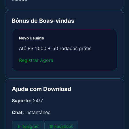
Bônus de Boas-vindas
Novo Usuário
Até R$ 1.000 + 50 rodadas grátis
Registrar Agora
Ajuda com Download
Suporte:
24/7
Chat:
Instantâneo
📱 Telegram
📘 Facebook