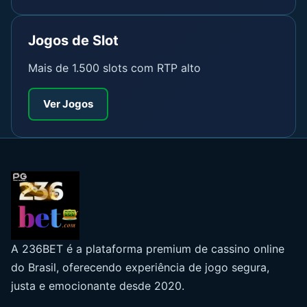
Jogos de Slot
Mais de 1.500 slots com RTP alto
Ver Jogos
A 236BET é a plataforma premium de cassino online
do Brasil, oferecendo experiência de jogo segura,
justa e emocionante desde 2020.