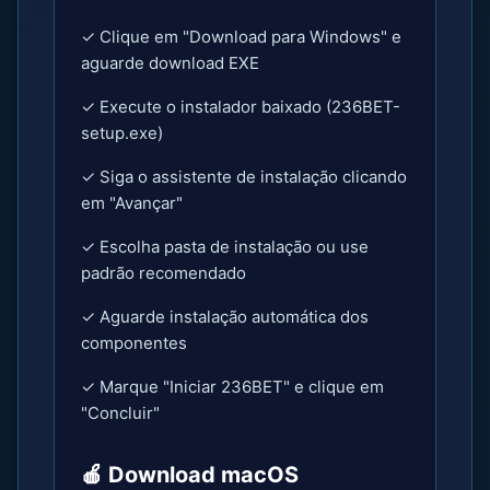
✓ Clique em "Download para Windows" e
aguarde download EXE
✓ Execute o instalador baixado (236BET-
setup.exe)
✓ Siga o assistente de instalação clicando
em "Avançar"
✓ Escolha pasta de instalação ou use
padrão recomendado
✓ Aguarde instalação automática dos
componentes
✓ Marque "Iniciar 236BET" e clique em
"Concluir"
🍎 Download macOS