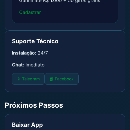
Ganhe até R$ 1.000 + 50 giros grátis
Cadastrar
Suporte Técnico
Instalação:
24/7
Chat:
Imediato
📱 Telegram
📘 Facebook
Próximos Passos
Baixar App