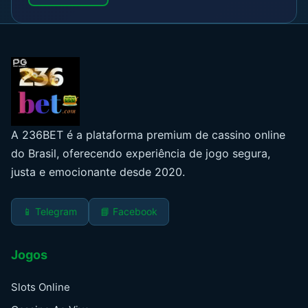
A 236BET é a plataforma premium de cassino online
do Brasil, oferecendo experiência de jogo segura,
justa e emocionante desde 2020.
📱 Telegram
📘 Facebook
Jogos
Slots Online