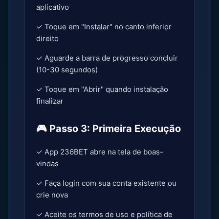
aplicativo
✓ Toque em "Instalar" no canto inferior
direito
✓ Aguarde a barra de progresso concluir
(10-30 segundos)
✓ Toque em "Abrir" quando instalação
finalizar
🎮 Passo 3: Primeira Execução
✓ App 236BET abre na tela de boas-
vindas
✓ Faça login com sua conta existente ou
crie nova
✓ Aceite os termos de uso e política de