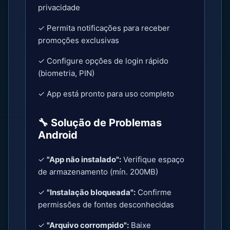
privacidade
✓ Permita notificações para receber
promoções exclusivas
✓ Configure opções de login rápido
(biometria, PIN)
✓ App está pronto para uso completo
🔧 Solução de Problemas
Android
✓
"App não instalado":
Verifique espaço
de armazenamento (mín. 200MB)
✓
"Instalação bloqueada":
Confirme
permissões de fontes desconhecidas
✓
"Arquivo corrompido":
Baixe