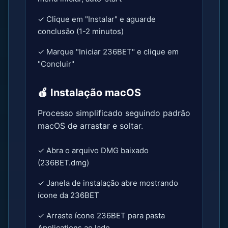
✓ Clique em "Instalar" e aguarde
conclusão (1-2 minutos)
✓ Marque "Iniciar 236BET" e clique em
"Concluir"
🍎 Instalação macOS
Processo simplificado seguindo padrão
macOS de arrastar e soltar.
✓ Abra o arquivo DMG baixado
(236BET.dmg)
✓ Janela de instalação abre mostrando
ícone da 236BET
✓ Arraste ícone 236BET para pasta
Applications ao lado