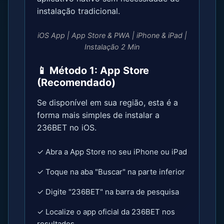
instalação tradicional.
iOS App | App Store & PWA | iPhone & iPad |
Instalação 2 Min
📱 Método 1: App Store
(Recomendado)
Se disponível em sua região, esta é a
forma mais simples de instalar a
236BET no iOS.
✓ Abra a App Store no seu iPhone ou iPad
✓ Toque na aba "Buscar" na parte inferior
✓ Digite "236BET" na barra de pesquisa
✓ Localize o app oficial da 236BET nos
resultados