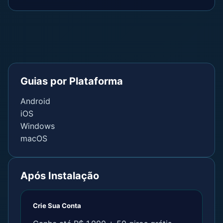
Guias por Plataforma
Android
iOS
Windows
macOS
Após Instalação
Crie Sua Conta