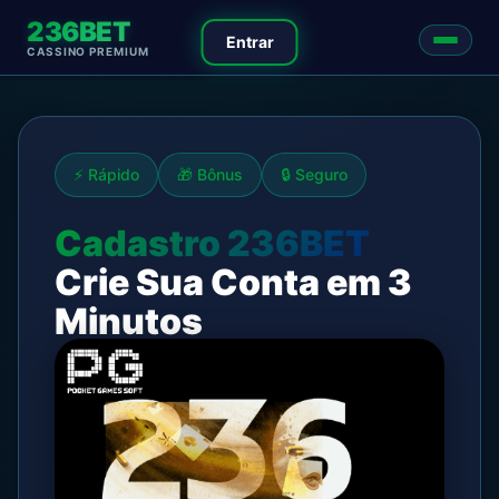
236BET
Entrar
CASSINO PREMIUM
⚡ Rápido
🎁 Bônus
🔒 Seguro
Cadastro 236BET
Crie Sua Conta em 3
Minutos