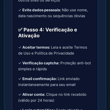
outros sites ou serviços
✓
Evite dados pessoais:
Não use nome,
data nascimento ou sequências óbvias
✅ Passo 4: Verificação e
Ativação
✓
Aceitar termos:
Leia e aceite Termos
de Uso e Política de Privacidade
✓
Verificação captcha:
Proteção anti-bot
simples e rápida
✓
Email confirmação:
Link enviado
instantaneamente para seu email
✓
Ativar conta:
Clique no link recebido
(válido por 24 horas)