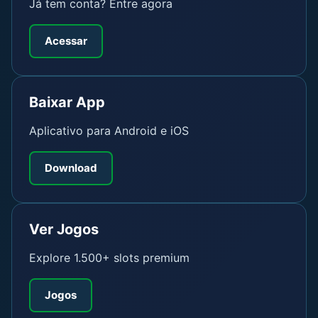
Já tem conta? Entre agora
Acessar
Baixar App
Aplicativo para Android e iOS
Download
Ver Jogos
Explore 1.500+ slots premium
Jogos