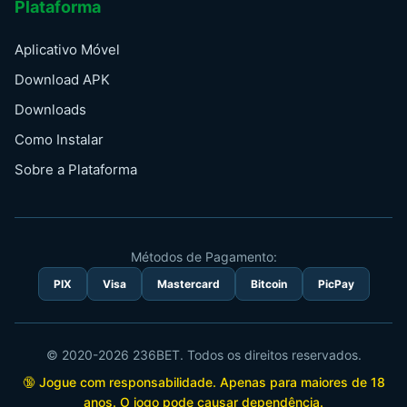
Plataforma
Aplicativo Móvel
Download APK
Downloads
Como Instalar
Sobre a Plataforma
Métodos de Pagamento:
PIX
Visa
Mastercard
Bitcoin
PicPay
© 2020-2026 236BET. Todos os direitos reservados.
🔞 Jogue com responsabilidade. Apenas para maiores de 18
anos. O jogo pode causar dependência.