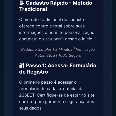
📝 Cadastro Rápido - Método
Tradicional
O método tradicional de cadastro
oferece controle total sobre suas
informações e permite personalização
completa do seu perfil desde o início.
Cadastro Simples | 3 Minutos | Verificação
Automática | 100% Seguro
🔐 Passo 1: Acessar Formulário
de Registro
O primeiro passo é acessar o
formulário de cadastro oficial da
236BET. Certifique-se de estar no site
correto para garantir a segurança dos
seus dados.