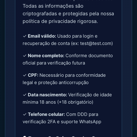
Todas as informações são
criptografadas e protegidas pela nossa
política de privacidade rigorosa.
✓
Email válido:
Usado para login e
recuperação de conta (ex:
test@test.com
)
✓
Nome completo:
Conforme documento
oficial para verificação futura
✓
CPF:
Necessário para conformidade
legal e proteção anticorrupção
✓
Data nascimento:
Verificação de idade
mínima 18 anos (+18 obrigatório)
✓
Telefone celular:
Com DDD para
verificação 2FA e suporte WhatsApp