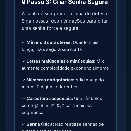
🔒 Passo 3: Criar Senha Segura
A senha é sua primeira linha de defesa.
Siga nossas recomendações para criar
uma senha forte e segura.
✓
Mínimo 8 caracteres:
Quanto mais
longa, mais segura sua conta
✓
Letras maiúsculas e minúsculas:
Mix
aumenta complexidade exponencialmente
✓
Números obrigatórios:
Adicione pelo
menos 2 dígitos diferentes
✓
Caracteres especiais:
Use símbolos
como @, #, $, %, &, * para máxima
segurança
✓
Senha única:
Não reutilize senhas de