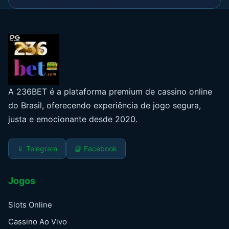
A 236BET é a plataforma premium de cassino online
do Brasil, oferecendo experiência de jogo segura,
justa e emocionante desde 2020.
📱 Telegram
📘 Facebook
Jogos
Slots Online
Cassino Ao Vivo