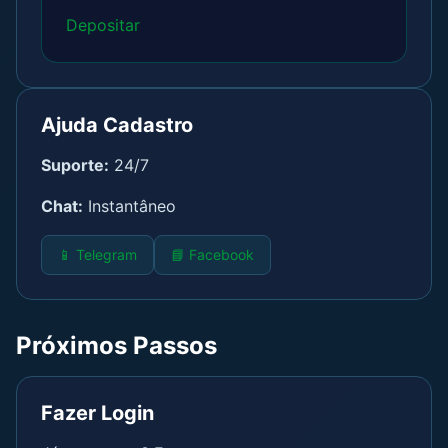
Depositar
Ajuda Cadastro
Suporte:
24/7
Chat:
Instantâneo
📱 Telegram
📘 Facebook
Próximos Passos
Fazer Login