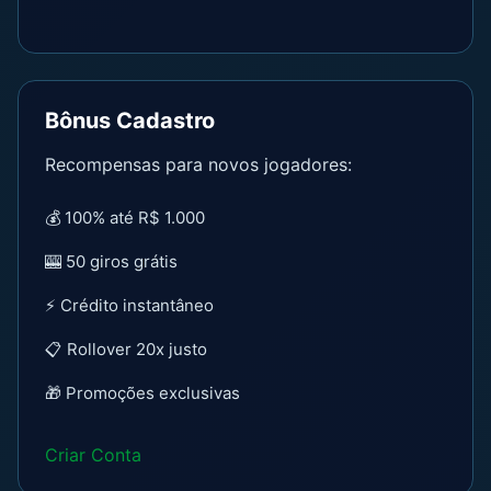
Bônus Cadastro
Recompensas para novos jogadores:
💰 100% até R$ 1.000
🎰 50 giros grátis
⚡ Crédito instantâneo
📋 Rollover 20x justo
🎁 Promoções exclusivas
Criar Conta