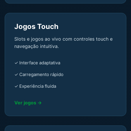
Jogos Touch
Slots e jogos ao vivo com controles touch e
navegação intuitiva.
✓ Interface adaptativa
✓ Carregamento rápido
✓ Experiência fluida
Ver jogos →