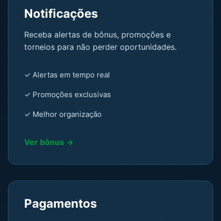
Notificações
Receba alertas de bônus, promoções e
torneios para não perder oportunidades.
✓ Alertas em tempo real
✓ Promoções exclusivas
✓ Melhor organização
Ver bônus →
Pagamentos