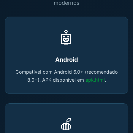
modernos
🤖
Android
Compatível com Android 6.0+ (recomendado
8.0+). APK disponível em
apk.html
.
🍎