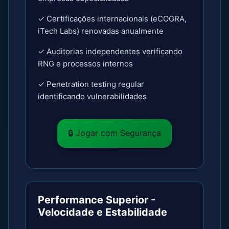
✓ Certificações internacionais (eCOGRA,
iTech Labs) renovadas anualmente
✓ Auditorias independentes verificando
RNG e processos internos
✓ Penetration testing regular
identificando vulnerabilidades
🔒 Jogar com Segurança
Performance Superior -
Velocidade e Estabilidade