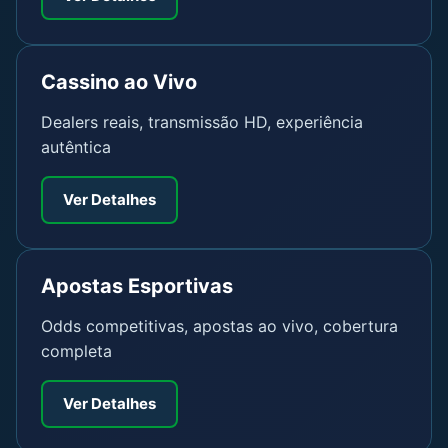
Cassino ao Vivo
Dealers reais, transmissão HD, experiência
autêntica
Ver Detalhes
Apostas Esportivas
Odds competitivas, apostas ao vivo, cobertura
completa
Ver Detalhes