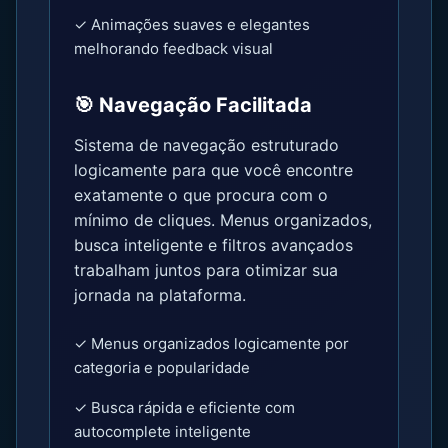
✓ Animações suaves e elegantes
melhorando feedback visual
🎯 Navegação Facilitada
Sistema de navegação estruturado
logicamente para que você encontre
exatamente o que procura com o
mínimo de cliques. Menus organizados,
busca inteligente e filtros avançados
trabalham juntos para otimizar sua
jornada na plataforma.
✓ Menus organizados logicamente por
categoria e popularidade
✓ Busca rápida e eficiente com
autocomplete inteligente