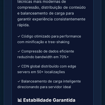
técnicas mais modernas de
compressão, distribuição de conteúdo
e balanceamento de carga para
garantir experiência consistentemente
rápida.
✓ Código otimizado para performance
com minificação e tree-shaking
✓ Compressão de dados eficiente
reduzindo bandwidth em 70%+
✓ CDN global distribuído com edge
servers em 50+ localizações
✓ Balanceamento de carga inteligente
direcionando para servidor ideal
📊 Estabilidade Garantida