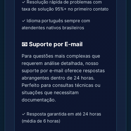
✓ Resolução rápida de problemas com
taxa de solução 95%+ no primeiro contato
✓ Idioma português sempre com
atendentes nativos brasileiros
📧 Suporte por E-mail
Para questões mais complexas que
requerem análise detalhada, nosso
suporte por e-mail oferece respostas
abrangentes dentro de 24 horas.
Perfeito para consultas técnicas ou
situações que necessitam
documentação.
✓ Resposta garantida em até 24 horas
(média de 6 horas)