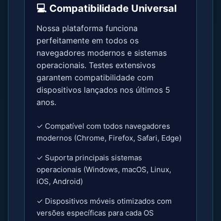
💻 Compatibilidade Universal
Nossa plataforma funciona
perfeitamente em todos os
navegadores modernos e sistemas
operacionais. Testes extensivos
garantem compatibilidade com
dispositivos lançados nos últimos 5
anos.
✓ Compatível com todos navegadores
modernos (Chrome, Firefox, Safari, Edge)
✓ Suporta principais sistemas
operacionais (Windows, macOS, Linux,
iOS, Android)
✓ Dispositivos móveis otimizados com
versões específicas para cada OS