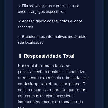
✓ Filtros avançados e precisos para
encontrar jogos específicos
✓ Acesso rápido aos favoritos e jogos
recentes
✓ Breadcrumbs informativos mostrando
sua localização
📱 Responsividade Total
Nossa plataforma adapta-se
perfeitamente a qualquer dispositivo,
oferecendo experiência otimizada seja
no desktop, tablet ou smartphone. O
design responsivo garante que todos
os recursos estejam acessíveis
independentemente do tamanho da
tela.