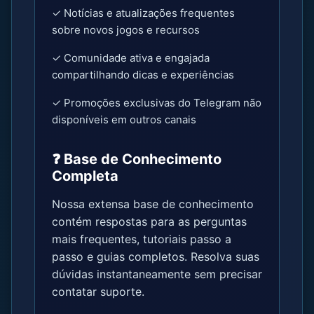
✓ Notícias e atualizações frequentes
sobre novos jogos e recursos
✓ Comunidade ativa e engajada
compartilhando dicas e experiências
✓ Promoções exclusivas do Telegram não
disponíveis em outros canais
❓ Base de Conhecimento
Completa
Nossa extensa base de conhecimento
contém respostas para as perguntas
mais frequentes, tutoriais passo a
passo e guias completos. Resolva suas
dúvidas instantaneamente sem precisar
contatar suporte.