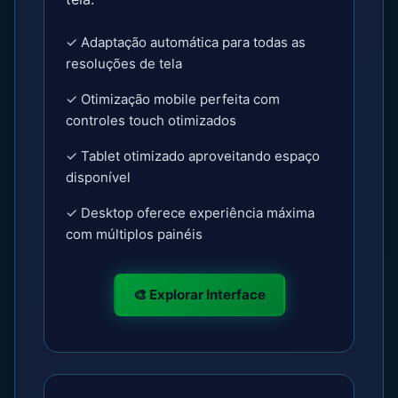
✓ Adaptação automática para todas as
resoluções de tela
✓ Otimização mobile perfeita com
controles touch otimizados
✓ Tablet otimizado aproveitando espaço
disponível
✓ Desktop oferece experiência máxima
com múltiplos painéis
🎨 Explorar Interface