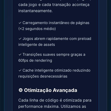
cada jogo e cada transação aconteça
instantaneamente.
✓ Carregamento instantâneo de páginas
(<2 segundos médio)
✓ Jogos abrem rapidamente com preload
inteligente de assets
✓ Transições suaves sempre graças a
60fps de rendering
✓ Cache inteligente otimizado reduzindo
requisições desnecessárias
⚙️ Otimização Avançada
Cada linha de código é otimizada para
performance máxima. Utilizamos as