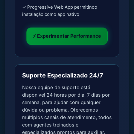
✓ Progressive Web App permitindo
instalação como app nativo
⚡ Experimentar Performance
Suporte Especializado 24/7
Nossa equipe de suporte está
disponível 24 horas por dia, 7 dias por
semana, para ajudar com qualquer
dúvida ou problema. Oferecemos
múltiplos canais de atendimento, todos
com agentes treinados e
especializados prontos para auxiliar.