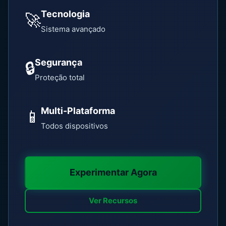
Tecnologia
🚀
Sistema avançado
Segurança
🔒
Proteção total
Multi-Plataforma
📱
Todos dispositivos
Experimentar Agora
Ver Recursos