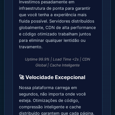
Investimos pesadamente em
infraestrutura de ponta para garantir
que você tenha a experiência mais
fluida possível. Servidores distribuídos
globalmente, CDN de alta performance
e código otimizado trabalham juntos
para eliminar qualquer lentidão ou
travamento.
Uptime 99.9% | Load Time <2s | CDN
Global | Cache Inteligente
🚀 Velocidade Excepcional
Nossa plataforma carrega em
segundos, não importa onde você
esteja. Otimizações de código,
compressão inteligente e cache
distribuído garantem que cada página,