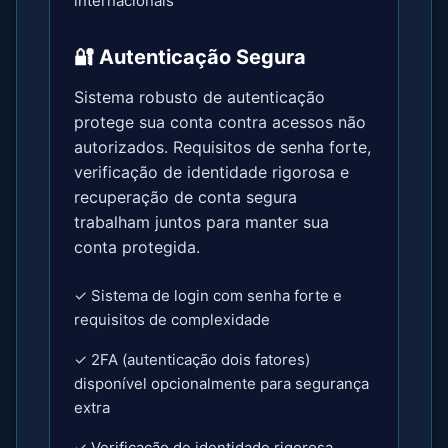
internacionais
🔐 Autenticação Segura
Sistema robusto de autenticação
protege sua conta contra acessos não
autorizados. Requisitos de senha forte,
verificação de identidade rigorosa e
recuperação de conta segura
trabalham juntos para manter sua
conta protegida.
✓ Sistema de login com senha forte e
requisitos de complexidade
✓ 2FA (autenticação dois fatores)
disponível opcionalmente para segurança
extra
✓ Verificação de identidade rigorosa